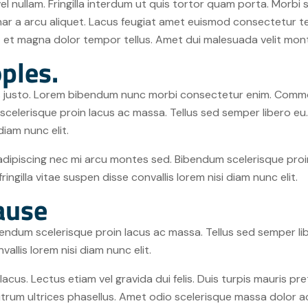
nullam. Fringilla interdum ut quis tortor quam porta. Morbi s
inar a arcu aliquet. Lacus feugiat amet euismod consectetur te
it et magna dolor tempor tellus. Amet dui malesuada velit mo
ples.
sus justo. Lorem bibendum nunc morbi consectetur enim. Commo
elerisque proin lacus ac massa. Tellus sed semper libero eu. M
diam nunc elit.
dipiscing nec mi arcu montes sed. Bibendum scelerisque proin
ringilla vitae suspen disse convallis lorem nisi diam nunc elit.
ause
ndum scelerisque proin lacus ac massa. Tellus sed semper libe
vallis lorem nisi diam nunc elit.
 lacus. Lectus etiam vel gravida dui felis. Duis turpis mauris p
 rutrum ultrices phasellus. Amet odio scelerisque massa dolor a