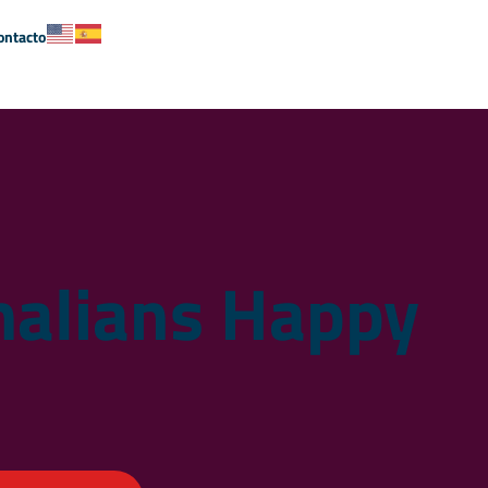
ontacto
malians Happy