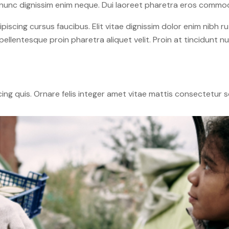
nt nunc dignissim enim neque. Dui laoreet pharetra eros commo
piscing cursus faucibus. Elit vitae dignissim dolor enim nibh r
pellentesque proin pharetra aliquet velit. Proin at tincidunt 
cing quis. Ornare felis integer amet vitae mattis consectetur 