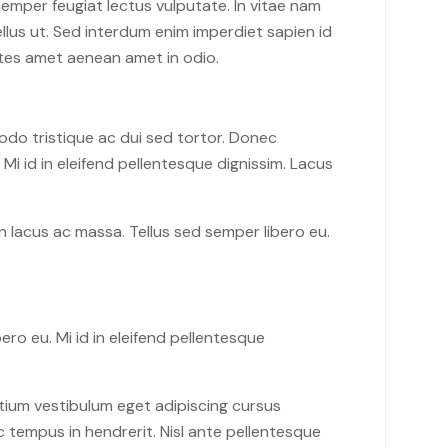
emper feugiat lectus vulputate. In vitae nam
llus ut. Sed interdum enim imperdiet sapien id
ntes amet aenean amet in odio.
do tristique ac dui sed tortor. Donec
i id in eleifend pellentesque dignissim. Lacus
 lacus ac massa. Tellus sed semper libero eu.
ro eu. Mi id in eleifend pellentesque
retium vestibulum eget adipiscing cursus
c tempus in hendrerit. Nisl ante pellentesque