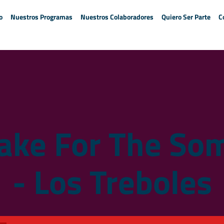
o
Nuestros Programas
Nuestros Colaboradores
Quiero Ser Parte
C
ake For The So
- Los Treboles