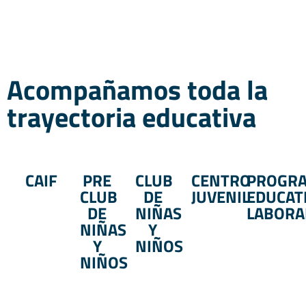
Acompañamos toda la
trayectoria educativa
CAIF
PRE
CLUB
CENTRO
PROGR
CLUB
DE
JUVENIL
EDUCAT
DE
NIÑAS
LABORA
NIÑAS
Y
Y
NIÑOS
NIÑOS