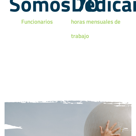
Somos 
Dedica
70
Funcionarios
horas mensuales de
trabajo