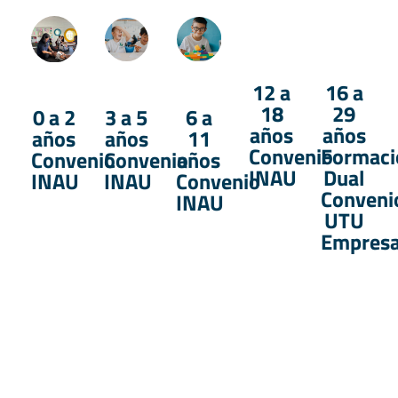
12 a
16 a
18
29
0 a 2
3 a 5
6 a
años
años
años
años
11
Convenio
Formaci
Convenio
Convenio
años
INAU
Dual
INAU
INAU
Convenio
Conveni
INAU
UTU
Empres