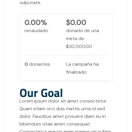
vulputate.
0.00%
$0.00
recaudado
donado de una
meta de
$30,000.00
0
donantes
La campaña ha
finalizado
Our Goal
Lorem ipsum dolor sit amet consectetur.
Quam etiam orci duis mattis urna id sed
dolor. Faucibus amet posuere diam eu in
bibendum vitae amet consequat.
Consectetur mauris enim magna vel nullam.