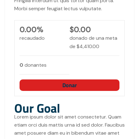
Fringilla interdum ut quis tortor quam porta.
Morbi semper feugiat lectus vulputate.
0.00%
$0.00
recaudado
donado de una meta
de
$4,410.00
0
donantes
Donar
Our Goal
Lorem ipsum dolor sit amet consectetur. Quam
etiam orci duis mattis urna id sed dolor. Faucibus
amet posuere diam eu in bibendum vitae amet