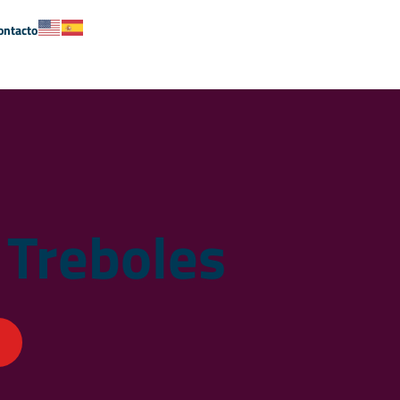
ontacto
 Treboles